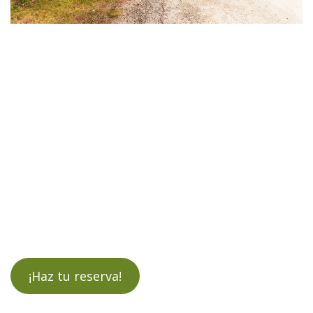
Restaurante Tejas Verdes
Cenas de Negocios en San Sebastián de
los Reyes
91 652 73 07
¡Haz tu reserva ahora!
¡Haz tu reserva!