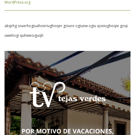
WordPress.org
aksjrhg oiuerhogiuahoeriughoqer goiure ogiuew ogiu qoeiughoqie goqi
uwehogi quhweoiguqh